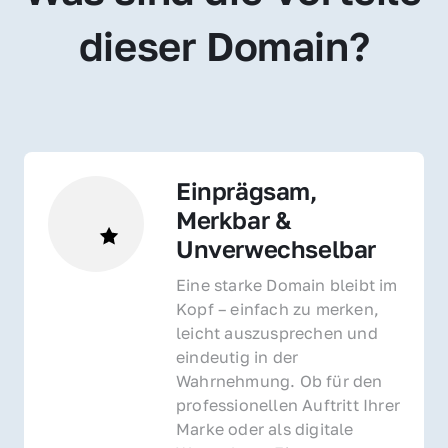
dieser Domain?
Einprägsam, 
Merkbar & 
Unverwechselbar
Eine starke Domain bleibt im 
Kopf – einfach zu merken, 
leicht auszusprechen und 
eindeutig in der 
Wahrnehmung. Ob für den 
professionellen Auftritt Ihrer 
Marke oder als digitale 