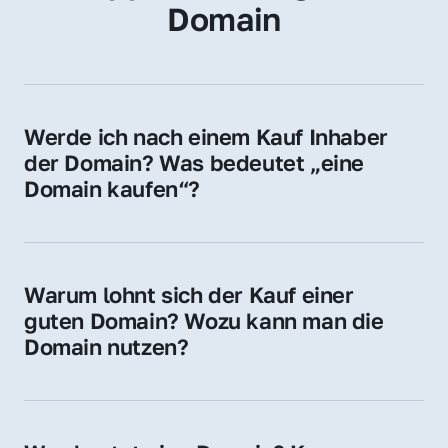
Domain
Werde ich nach einem Kauf Inhaber 
der Domain? Was bedeutet „eine 
Domain kaufen“?
Ja, Sie werden der offizielle Domain-Inhaber. 
Sie erhalten alle Rechte zur Nutzung, 
Verwaltung oder Weiterveräußerung der 
Warum lohnt sich der Kauf einer 
Domain.
guten Domain? Wozu kann man die 
Domain nutzen?
Eine starke Domain steigert Sichtbarkeit, 
Vertrauen und Markenwert. Nutzen Sie sie 
für Ihre Website, Weiterleitung, E-Mail-