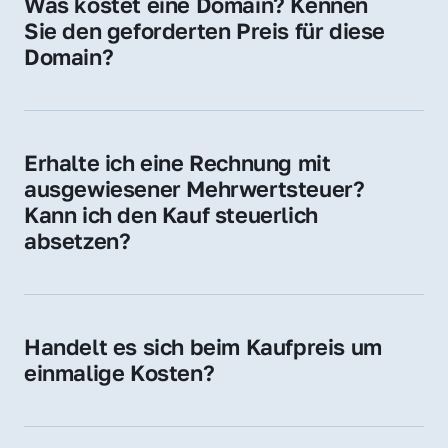
Was kostet eine Domain? Kennen 
Adressen oder als digitale Investition.
Sie den geforderten Preis für diese 
Domain?
Der Preis variiert je nach Domain. Für diese 
Domain liegt ein konkreter Kaufpreis vor – 
kontaktieren Sie uns gerne für ein 
Erhalte ich eine Rechnung mit 
unverbindliches Angebot.
ausgewiesener Mehrwertsteuer? 
Kann ich den Kauf steuerlich 
absetzen?
Ja, Sie erhalten eine Rechnung mit MwSt. 
Für Unternehmen ist der Kauf in der Regel 
steuerlich absetzbar.
Handelt es sich beim Kaufpreis um 
einmalige Kosten?
Ja. Der Kaufpreis ist einmalig. Nur beim 
späteren Betrieb der Domain (z. B. beim 