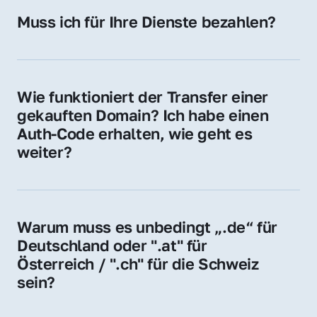
Hosting-Anbieter) fallen geringe laufende 
Muss ich für Ihre Dienste bezahlen?
Gebühren an. Diese bewegen sich für .de 
Nein, bei uns zahlen Sie nur den Kaufpreis 
Domains bei ca. 5€ / Jahr
der Domain – ohne zusätzliche Vermittlungs- 
oder Servicegebühren.
Wie funktioniert der Transfer einer 
gekauften Domain? Ich habe einen 
Auth-Code erhalten, wie geht es 
weiter?
Mit dem Auth-Code beauftragen Sie Ihren 
Provider, die Domain zu übernehmen. Gerne 
begleiten wir Sie bei diesem einfachen und 
Warum muss es unbedingt „.de“ für 
schnellen Prozess.
Deutschland oder ".at" für 
Österreich / ".ch" für die Schweiz 
sein?
Diese Endungen stehen für regionale 